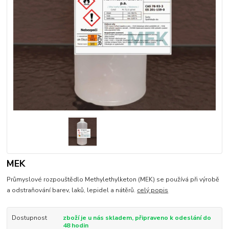
MEK
Průmyslové rozpouštědlo Methylethylketon (MEK) se používá při výrobě
a odstraňování barev, laků, lepidel a nátěrů.
celý popis
Dostupnost
zboží je u nás skladem, připraveno k odeslání do
48 hodin