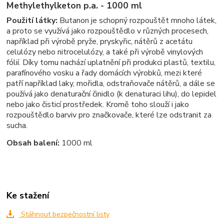
Methylethylketon p.a. - 1000 ml
Použití látky:
Butanon je schopný rozpouštět mnoho látek,
a proto se využívá jako rozpouštědlo v různých procesech,
například při výrobě pryže, pryskyřic, nátěrů z acetátu
celulózy nebo nitrocelulózy, a také při výrobě vinylových
fólií. Díky tomu nachází uplatnění při produkci plastů, textilu,
parafínového vosku a řady domácích výrobků, mezi které
patří například laky, mořidla, odstraňovače nátěrů, a dále se
používá jako denaturační činidlo (k denaturaci lihu), do lepidel
nebo jako čisticí prostředek. Kromě toho slouží i jako
rozpouštědlo barviv pro značkovače, které lze odstranit za
sucha.
Obsah balení:
1000 ml
Ke stažení
Stáhnout bezpečnostní listy