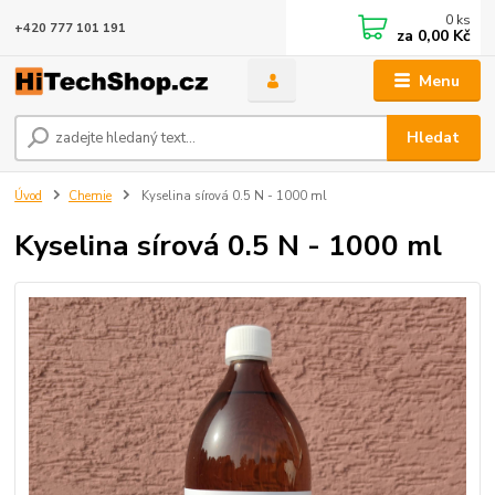
0
ks
+420 777 101 191
za
0,00 Kč
Menu
Hledat
Úvod
Chemie
Kyselina sírová 0.5 N - 1000 ml
Kyselina sírová 0.5 N - 1000 ml