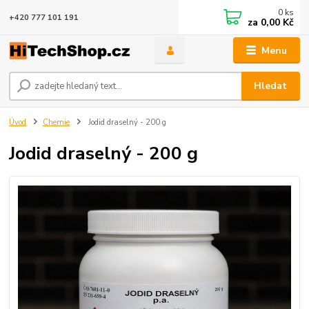
0
ks
+420 777 101 191
za
0,00 Kč
Menu
Hledat
Úvod
Chemie
Jodid draselný - 200 g
Jodid draselný - 200 g