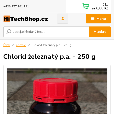
0
ks
+420 777 101 191
za
0,00 Kč
Menu
Hledat
Úvod
Chemie
Chlorid železnatý p.a. - 250 g
Chlorid železnatý p.a. - 250 g