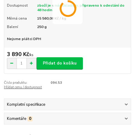
Dostupnost
zboží je u nás skladem, připraveno k odeslání do
48 hodin
Měrná cena
15 560,00 Kč / kg
Balení
250 g
Nejsme plátci DPH
3 890 Kč
/
ks
Přidat do košíku
Číslo produktu:
094.53
Hlídat cenu / dostupnost
Kompletní specifikace
Komentáře
0