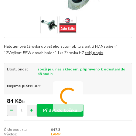
Halogenová žárovka do vašeho automobilu s paticí H7.Napájení:
12VVýkon: 55W obsah balení: 1ks Žárovka H7
celý popis
Dostupnost
zboží je u nás skladem, připraveno k odeslání do
48 hodin
Nejsme plátci DPH
84 Kč
/
ks
Přidat do košíku
Číslo produktu:
047.3
Výrobce:
LAMP