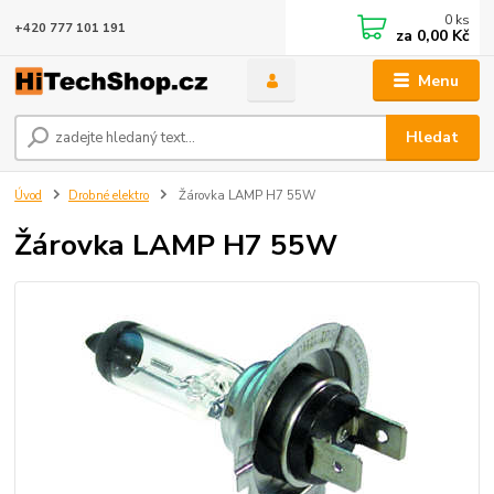
0
ks
+420 777 101 191
za
0,00 Kč
Menu
Hledat
Úvod
Drobné elektro
Žárovka LAMP H7 55W
Žárovka LAMP H7 55W