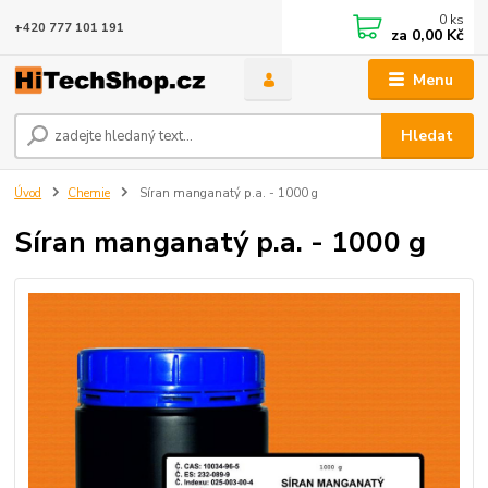
0
ks
+420 777 101 191
za
0,00 Kč
Menu
Hledat
Úvod
Chemie
Síran manganatý p.a. - 1000 g
Síran manganatý p.a. - 1000 g