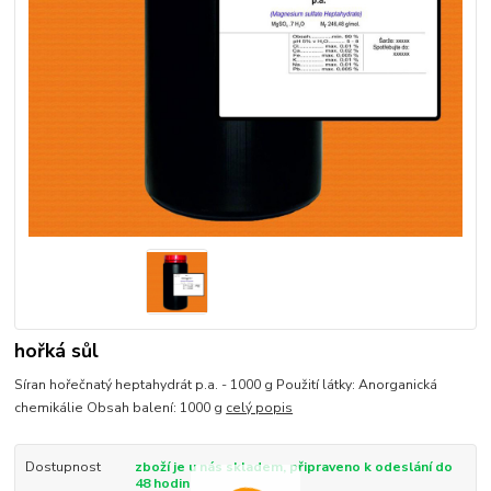
hořká sůl
Síran hořečnatý heptahydrát p.a. - 1000 g Použití látky: Anorganická
chemikálie Obsah balení: 1000 g
celý popis
Dostupnost
zboží je u nás skladem, připraveno k odeslání do
48 hodin