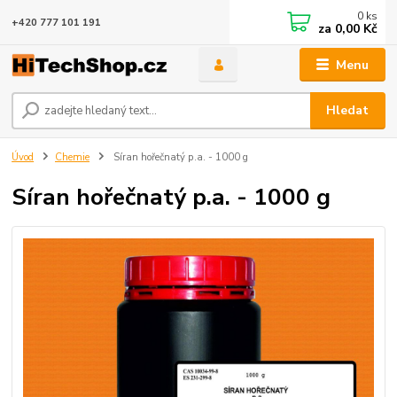
0
ks
+420 777 101 191
za
0,00 Kč
Menu
Hledat
Úvod
Chemie
Síran hořečnatý p.a. - 1000 g
Síran hořečnatý p.a. - 1000 g