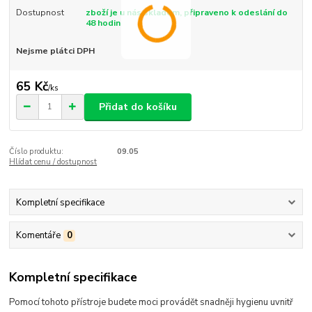
Dostupnost
zboží je u nás skladem, připraveno k odeslání do
48 hodin
Nejsme plátci DPH
65 Kč
/
ks
Přidat do košíku
Číslo produktu:
09.05
Hlídat cenu / dostupnost
Kompletní specifikace
Komentáře
0
Kompletní specifikace
Pomocí tohoto přístroje budete moci provádět snadněji hygienu uvnitř