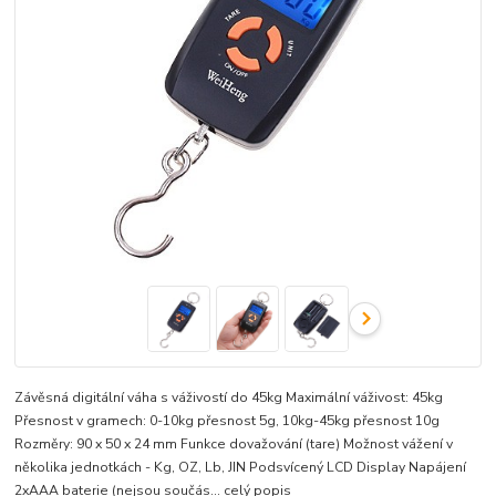
Závěsná digitální váha s váživostí do 45kg Maximální váživost: 45kg
Přesnost v gramech: 0-10kg přesnost 5g, 10kg-45kg přesnost 10g
Rozměry: 90 x 50 x 24 mm Funkce dovažování (tare) Možnost vážení v
několika jednotkách - Kg, OZ, Lb, JIN Podsvícený LCD Display Napájení
2xAAA baterie (nejsou součás...
celý popis