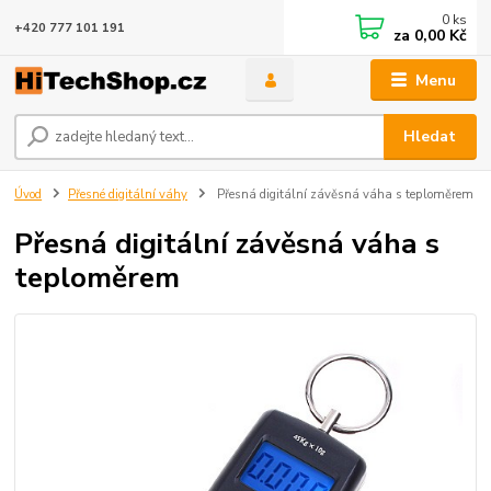
0
ks
+420 777 101 191
za
0,00 Kč
Menu
Hledat
Úvod
Přesné digitální váhy
Přesná digitální závěsná váha s teploměrem
Přesná digitální závěsná váha s
teploměrem