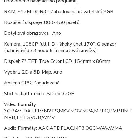
libovolného navigačního programu)
RAM: 512M DDR3 - Zabudovaná uživatelská 8GB
Rozlišení displeje: 800x480 pixelů
Dotyková obrazovka: Ano
Kamera: 1080P full HD - široký úhel 170°, G senzor
(nahrávání do 3 nebo 5 ti minutové smyčky)
Displej: 7" TFT True Color LCD, 154mm x 86mm
Výběr z 2D a 3D Map: Ano
Anténa GPS: Zabudovaná
Slot na kartu: micro SD do 32GB
Video Formáty:
3GP,AVI,DAT,FLV,M2TS,MKV,MOV,MP4,MPEG,PMP,RM,R
MVB,TP,TS,VOB,WMV
Audio Formáty: AAC,APE,FLAC,MP3,OGG,WAV,WMA