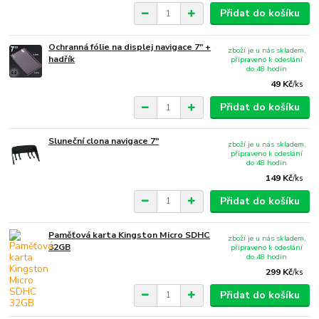
Přidat do košíku
Ochranná fólie na displej navigace 7" +
zboží je u nás skladem,
hadřík
připraveno k odeslání
do 48 hodin
49 Kč
/
ks
Přidat do košíku
Sluneční clona navigace 7"
zboží je u nás skladem,
připraveno k odeslání
do 48 hodin
149 Kč
/
ks
Přidat do košíku
Paměťová karta Kingston Micro SDHC
zboží je u nás skladem,
32GB
připraveno k odeslání
do 48 hodin
299 Kč
/
ks
Přidat do košíku