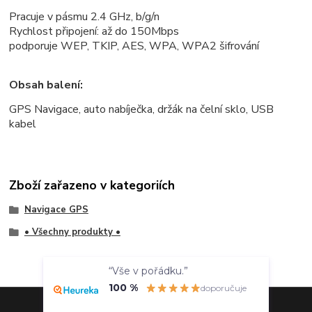
Pracuje v pásmu 2.4 GHz, b/g/n
Rychlost připojení: až do 150Mbps
podporuje WEP, TKIP, AES, WPA, WPA2 šifrování
Obsah balení:
GPS Navigace, auto nabíječka, držák na čelní sklo, USB
kabel
Zboží zařazeno v kategoriích
Navigace GPS
• Všechny produkty •
“Vše v pořádku.”
100 %
doporučuje
Overenyweb.cz
Vytvořeno na
Eshop-rychle.cz