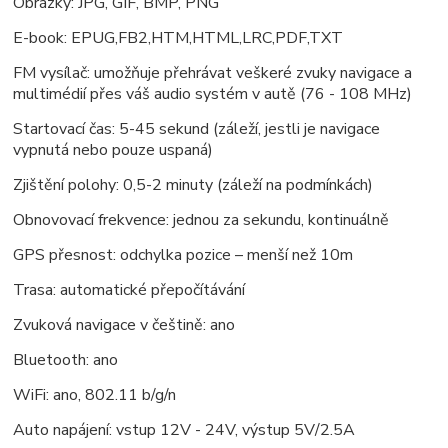
Obrázky: JPG, GIF, BMP, PNG
E-book: EPUG,FB2,HTM,HTML,LRC,PDF,TXT
FM vysílač: umožňuje přehrávat veškeré zvuky navigace a
multimédií přes váš audio systém v autě (76 - 108 MHz)
Startovací čas: 5-45 sekund (záleží, jestli je navigace
vypnutá nebo pouze uspaná)
Zjištění polohy: 0,5-2 minuty (záleží na podmínkách)
Obnovovací frekvence: jednou za sekundu, kontinuálně
GPS přesnost: odchylka pozice – menší než 10m
Trasa: automatické přepočítávání
Zvuková navigace v češtině: ano
Bluetooth: ano
WiFi: ano, 802.11 b/g/n
Auto napájení: vstup 12V - 24V, výstup 5V/2.5A