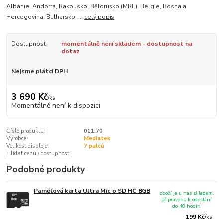
Albánie, Andorra, Rakousko, Bělorusko (MRE), Belgie, Bosna a
Hercegovina, Bulharsko, ...
celý popis
Dostupnost
momentálně není skladem - dostupnost na
dotaz
Nejsme plátci DPH
3 690 Kč
/
ks
Momentálně není k dispozici
Číslo produktu:
011.70
Výrobce:
Mediatek
Velikost displeje:
7 palců
Hlídat cenu / dostupnost
Podobné produkty
Paměťová karta Ultra Micro SD HC 8GB
zboží je u nás skladem,
připraveno k odeslání
do 48 hodin
199 Kč
/
ks