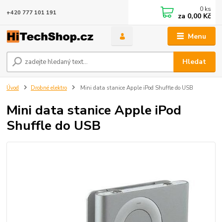
0
ks
+420 777 101 191
za
0,00 Kč
Menu
Hledat
Úvod
Drobné elektro
Mini data stanice Apple iPod Shuffle do USB
Mini data stanice Apple iPod
Shuffle do USB