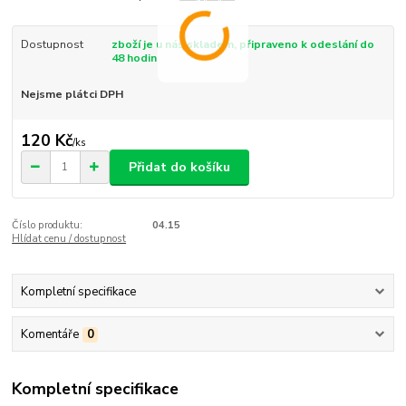
Dostupnost
zboží je u nás skladem, připraveno k odeslání do
48 hodin
Nejsme plátci DPH
120 Kč
/
ks
Přidat do košíku
Číslo produktu:
04.15
Hlídat cenu / dostupnost
Kompletní specifikace
Komentáře
0
Kompletní specifikace