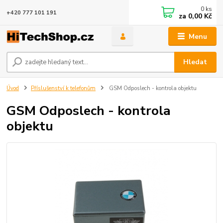
0
ks
+420 777 101 191
za
0,00 Kč
Menu
Hledat
Úvod
Příslušenství k telefonům
GSM Odposlech - kontrola objektu
GSM Odposlech - kontrola
objektu