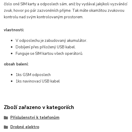
číslo oné SIM karty a odposlech sám, aniž by vydával jakýkoli vyzváněcí
zvuk, hovor po pár zazvoněních přijme. Tak máte okamžitou zvukovou
kontrolu nad svým kontrolovaným prostorem.
vlastnosti:
V odposlechu je zabudovaný akumulátor.
Dobíjení přes přiložený USB kabel.
Funguje se SIM kartou všech operátorů.
obsah balení:
1ks GSM odposlech
1ks navinovací USB kabel
Zboží zařazeno v kategoriích
Příslušenství k telefonům
Drobné elektro