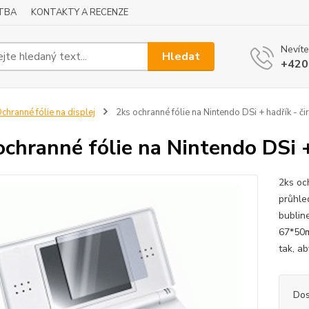
TBA
KONTAKTY A RECENZE
Nevíte
Hledat
+420
chranné fólie na displej
2ks ochranné fólie na Nintendo DSi + hadřík - či
ochranné fólie na Nintendo DSi +
2ks oc
průhle
bublin
67*50m
tak, ab
Dos