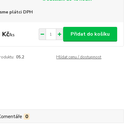
sme plátci DPH
 Kč
Přidat do košíku
/
ks
roduktu:
05.2
Hlídat cenu / dostupnost
Komentáře
0