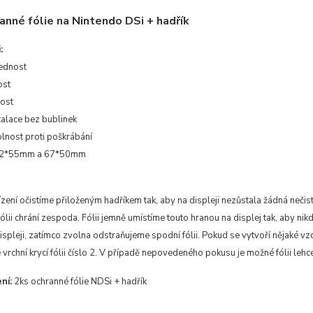
anné fólie na Nintendo DSi + hadřík
:
ednost
ost
ost
talace bez bublinek
lnost proti poškrábání
72*55mm a 67*50mm
ízení očistíme přiloženým hadříkem tak, aby na displeji nezůstala žádná nečisto
lii chrání zespoda. Fólii jemně umístíme touto hranou na displej tak, aby n
displeji, zatímco zvolna odstraňujeme spodní fólii. Pokud se vytvoří nějaké vz
vrchní krycí fólii číslo 2. V případě nepovedeného pokusu je možné fólii lehce
ní:
2ks ochranné fólie NDSi + hadřík