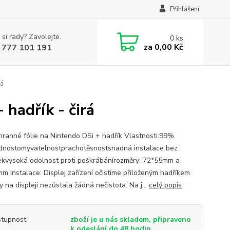
Přihlášení
 si rady? Zavolejte.
0
ks
za
0,00 Kč
 777 101 191
rá
 hadřík - čirá
hranné fólie na Nintendo DSi + hadřík Vlastnosti:99%
dnostomyvatelnostprachotěsnostsnadná instalace bez
ekvysoká odolnost proti poškrábánírozměry: 72*55mm a
m Instalace: Displej zařízení očistíme přiloženým hadříkem
y na displeji nezůstala žádná nečistota. Na j...
celý popis
tupnost
zboží je u nás skladem, připraveno
k odeslání do 48 hodin