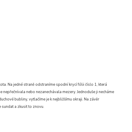
ta. Na jedné straně odstraníme spodní krycí fólii číslo 1, která
ikde nepřečnívala nebo nezanechávala mezery. Jednoduše ji necháme
duchové bubliny, vytlačíme je k nejbližšímu okraji. Na závěr
 sundat a zkusit to znovu.