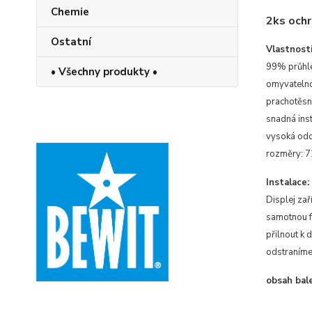
Chemie
2ks ochr
Ostatní
Vlastnosti
99% průhl
• Všechny produkty •
omyvateln
prachotěsn
snadná ins
vysoká odo
rozměry: 
Instalace:
Displej zař
samotnou fó
přilnout k 
odstraníme 
obsah bale